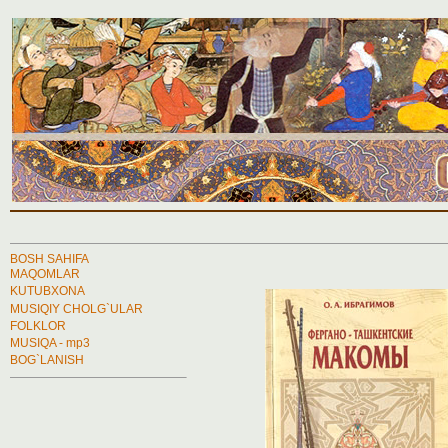
BOSH SAHIFA
MAQOMLAR
KUTUBXONA
MUSIQIY CHOLG`ULAR
FOLKLOR
MUSIQA - mp3
BOG`LANISH