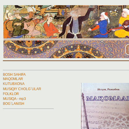
BOSH SAHIFA
MAQOMLAR
KUTUBXONA
MUSIQIY CHOLG`ULAR
FOLKLOR
MUSIQA - mp3
BOG`LANISH